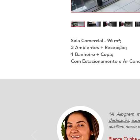
Sala Comercial - 96 m²;
3 Ambientes + Recepção;
1 Banheiro + Copa;
Com Estacionamento e Ar Cond
“A Alpgrem me
dedicação
,
expe
auxiliam nessa 
Bianca Cunha - 