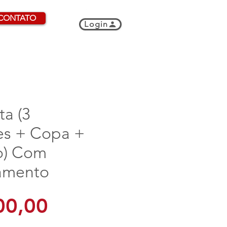
CONTATO
Login
ta (3
s + Copa +
o) Com
amento
Preço
00,00