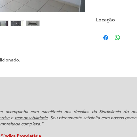
Locação
Aluguel - R$ 3.500,
icionado.
 acompanha com excelência nos desafios da Sindicância do no
rtise
e
responsabilidade
. Sou plenamente satisfeita com nossos geren
empreitada complexa.”
Síndica Proprietária