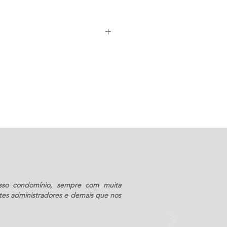
00
sso condomínio, sempre com muita
tes administradores e demais que nos