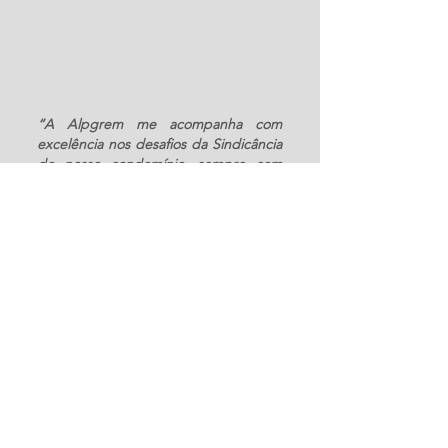
“A Alpgrem me acompanha com
excelência nos desafios da Sindicância
do nosso condomínio, sempre com
muita
dedicação
,
expertise
e
responsabilidade
. Sou plenamente
satisfeita com nossos gerentes
administradores e demais que nos
auxiliam nessa empreitada complexa.”
Bianca Cunha - Síndica Proprietária
Ed. Conde Andrea Matarazzo - Av.
Paulista