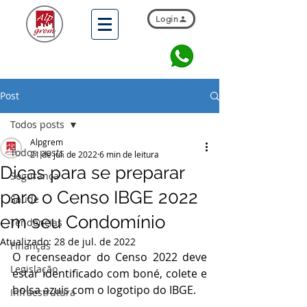
Login
Post
Todos posts
Alpgrem
Todos posts
21 de jul. de 2022
6 min de leitura
Dicas para se preparar
Segurança
paro o Censo IBGE 2022
Saúde
em seu Condomínio
Tendências
Atualizado:
28 de jul. de 2022
Finanças
O recenseador do Censo 2022 deve 
Legislação
estar identificado com boné, colete e 
bolsa azuis com o logotipo do IBGE.
Infraestrutura