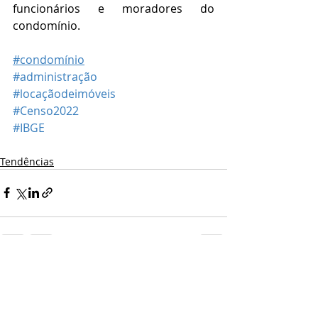
funcionários e moradores do 
condomínio.
#condomínio
#administração
#locaçãodeimóveis
#Censo2022
#IBGE
Tendências
Posts recentes
Ver tudo