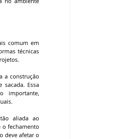
a no ambiente 
mais comum em 
rmas técnicas 
ojetos.  
a a construção 
 sacada. Essa 
 importante, 
uais. 
ão aliada ao 
ue o fechamento 
 deve afetar o 