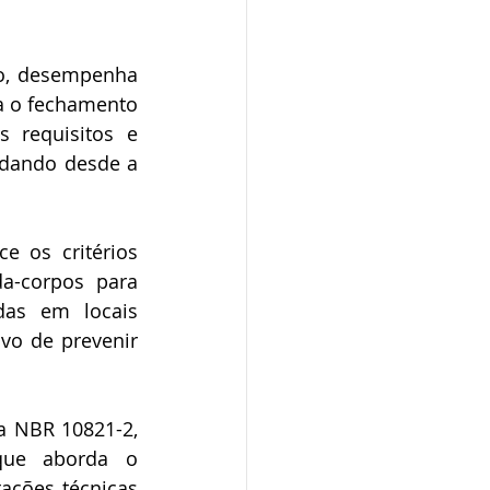
do, desempenha 
a o fechamento 
 requisitos e 
dando desde a 
 os critérios 
a-corpos para 
das em locais 
o de prevenir 
 NBR 10821-2, 
que aborda o 
ções técnicas 