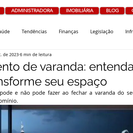
ADMINISTRADORA
IMOBILIÁRIA
BLOG
aúde
Tendências
Finanças
Legislação
Inf
t. de 2023
6 min de leitura
to de varanda: entenda
ransforme seu espaço
ode e não pode fazer ao fechar a varanda do se
omínio.