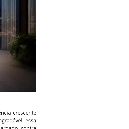
cia crescente 
gradável, essa 
ardado contra 