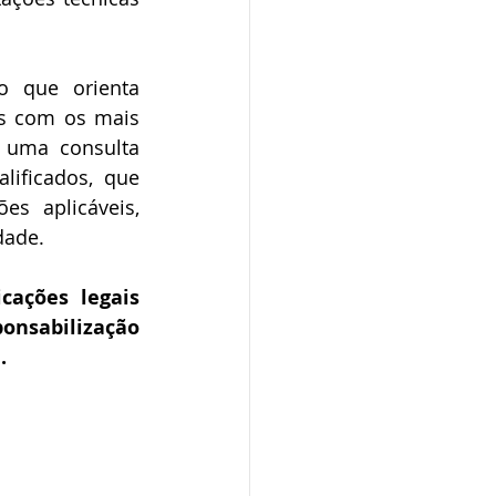
 que orienta 
s com os mais 
 uma consulta 
ificados, que 
 aplicáveis, 
dade. 
ações legais 
onsabilização 
.