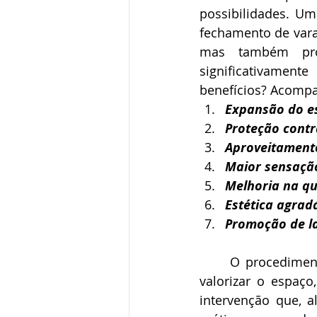
possibilidades. U
fechamento de vara
mas também pro
significativament
benefícios? Acompa
Expansão do es
Proteção contra
Aproveitamento 
Maior sensação
Melhoria na qu
Estética agradá
Promoção de la
O procediment
valorizar o espaç
intervenção que, a