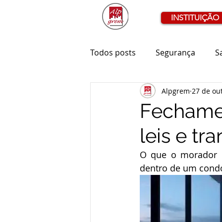
INSTITUIÇÃO
Todos posts
Segurança
S
Alpgrem
27 de ou
Fechamen
leis e t
O que o morador p
dentro de um cond