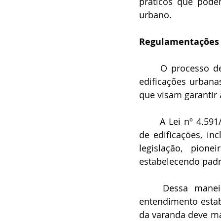
práticos que pode
urbano. 
Regulamentações 
O processo d
edificações urbana
que visam garantir 
A Lei nº 4.591
de edificações, in
legislação, pion
estabelecendo padr
Dessa maneir
entendimento estab
da varanda deve ma