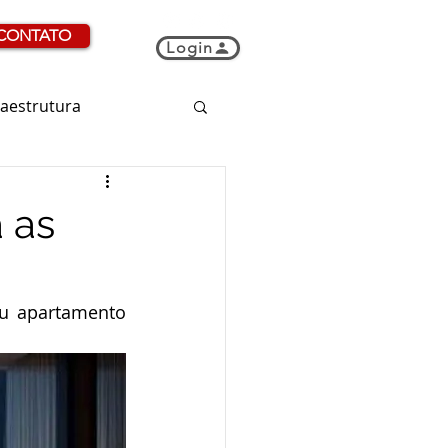
CONTATO
Login
raestrutura
 as
u apartamento 