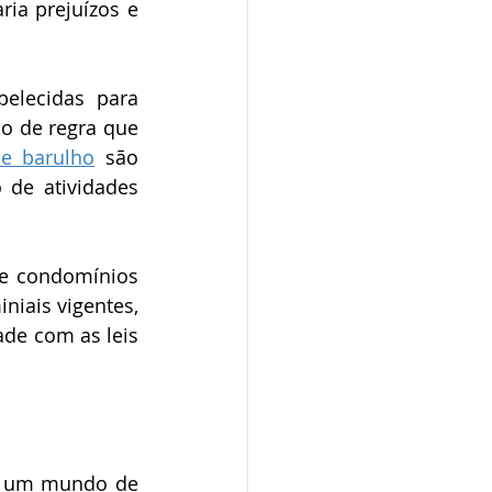
ia prejuízos e 
elecidas para 
 de regra que 
de barulho
 são 
 de atividades 
e condomínios 
iais vigentes, 
de com as leis 
r um mundo de 