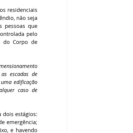
êndio, não seja 
s pessoas que 
ontrolada pelo 
1 do Corpo de 
imensionamento 
as escadas de 
uma edificação 
lquer caso de 
e emergência; 
xo, e havendo 