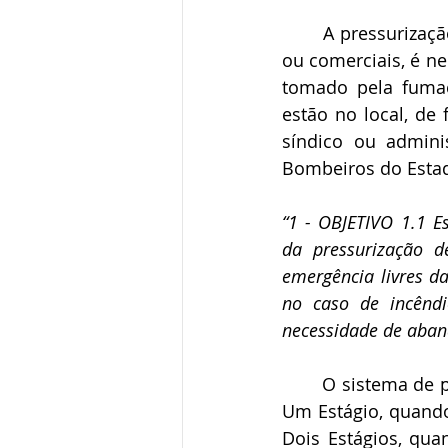
	A pressurização das escadas de segurança dos condomínios edilícios residenciais 
ou comerciais, é ne
tomado pela fumaç
estão no local, de
síndico ou admini
Bombeiros do Estad
“1 - OBJETIVO 1.1 E
da pressurização d
emergência livres d
no caso de incênd
necessidade de aban
	O sistema de pressurização dos condomínios poderá ser em um ou dois estágios:  
Um Estágio, quand
Dois Estágios, qua