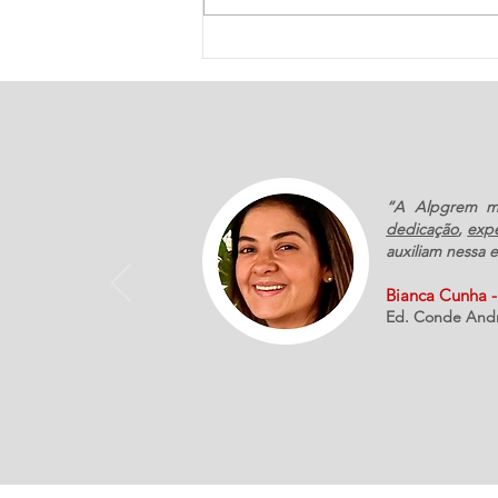
Análise de qualidade e
potabilidade da água do
condomínio
“A Alpgrem me
dedicação
,
expe
auxiliam nessa 
Bianca Cunha - 
Ed. Conde Andre