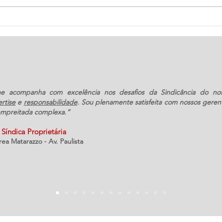
Teste de estanqueidade na
tubulação de gás do
condomínio
 acompanha com excelência nos desafios da Sindicância do no
rtise
e
responsabilidade
. Sou plenamente satisfeita com nossos geren
empreitada complexa.”
Síndica Proprietária
a Matarazzo - Av. Paulista