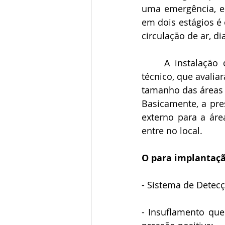
uma emergência, e
em dois estágios é 
circulação de ar, d
	A instalação do sistema de pressurização requer a realização de um projeto 
técnico, que avalia
tamanho das áreas 
Basicamente, a pre
externo para a áre
entre no local.
O para implantaçã
- Sistema de Detec
- Insuflamento que