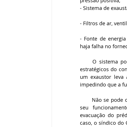
pressão positiva;
- Sistema de exaust
- Filtros de ar, ven
- Fonte de energia
haja falha no forn
	O sistema pode ser acionado por detectores de fumaça instalados em locais 
estratégicos do co
um exaustor leva 
impedindo que a fu
	Não se pode deixar de ressaltar que, para que o sistema de pressurização tenha 
seu funcionament
evacuação do prédi
caso, o síndico do