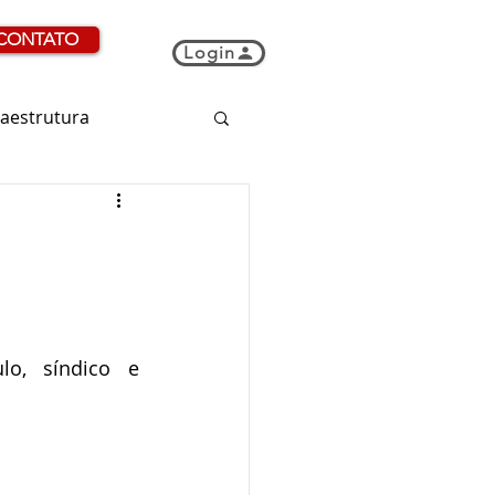
CONTATO
Login
raestrutura
, síndico e 