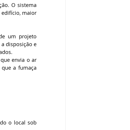
ão. O sistema 
difício, maior 
a disposição e 
ados. 
que envia o ar 
 que a fumaça 
o o local sob 