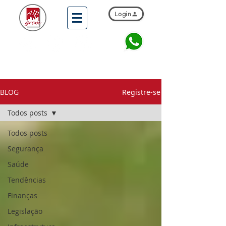
Login
BLOG
Registre-se
Todos posts
Todos posts
Segurança
Saúde
Tendências
Finanças
Legislação