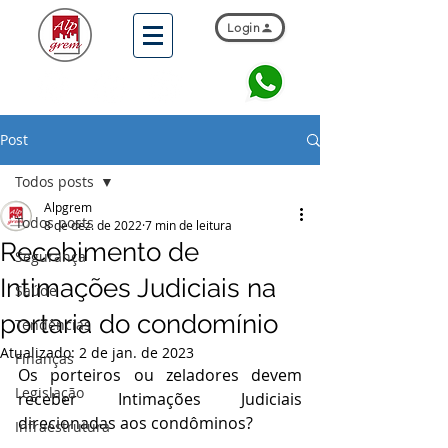
Login
Post
Todos posts
Alpgrem
Todos posts
8 de dez. de 2022
7 min de leitura
Recebimento de
Segurança
Intimações Judiciais na
Saúde
portaria do condomínio
Tendências
Atualizado:
2 de jan. de 2023
Finanças
Os porteiros ou zeladores devem 
Legislação
receber Intimações Judiciais 
direcionadas aos condôminos?
Infraestrutura