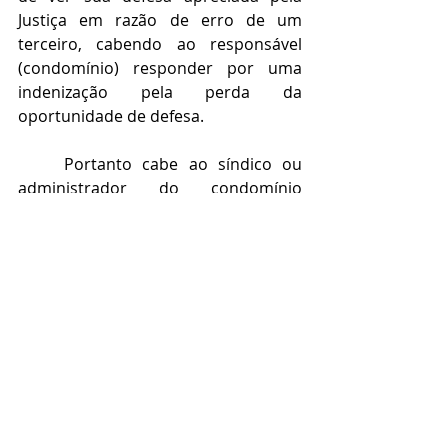
Justiça em razão de erro de um 
terceiro, cabendo ao responsável 
(condomínio) responder por uma 
indenização pela perda da 
oportunidade de defesa.
Portanto cabe ao síndico ou 
administrador do condomínio 
explicar ao zelador e aos porteiros, 
como proceder nos casos de entrega 
de Intimações Judiciais, orientando 
os funcionários da portaria, inclusive 
para que identifiquem uma carta de 
citação, que geralmente tem o 
timbre do Poder Judiciário bem como 
atendam o oficial de justiça 
encarregado da citação do morador.