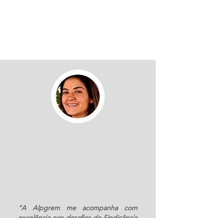
“A Alpgrem me acompanha com
excelência nos desafios da Sindicância